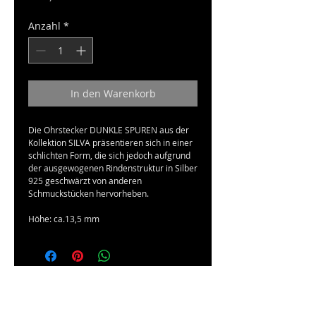
Anzahl
*
In den Warenkorb
Die Ohrstecker DUNKLE SPUREN aus der 
Kollektion SILVA präsentieren sich in einer 
schlichten Form, die sich jedoch aufgrund 
der ausgewogenen Rindenstruktur in Silber 
925 geschwärzt von anderen 
Schmuckstücken hervorheben. 
Höhe: ca.13,5 mm