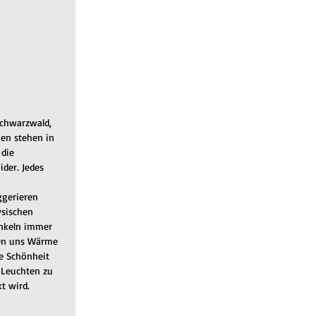
Schwarzwald, 
en stehen in 
die 
der. Jedes 
ggerieren 
ysischen 
inkeln immer 
sen uns Wärme 
e Schönheit 
n Leuchten zu 
t wird. 