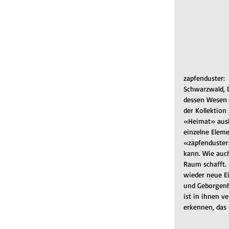
zapfenduster:  
Schwarzwald, D
dessen Wesen u
der Kollektion
«Heimat» auslö
einzelne Eleme
«zapfenduster»
kann. Wie auch
Raum schafft. 
wieder neue E
und Geborgenhe
ist in ihnen ve
erkennen, das