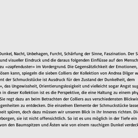
unkel, Nacht, Unbehagen, Furcht, Schärfung der Sinne, Faszination. Der 
nd visueller Eindruck und die daraus folgenden Einflüsse auf den Mensch
 zu «zapfenduster» im Vordergrund. Die Gegensätzlichkeit der Emotionen, 
sen kann, spiegeln die sieben Colliers der Kollektion von Andrea Dilger wi
nt der Schmuckstücke ist Ausdruck für den Zustand der Dunkelheit, dem 
, das Ungewissheit, Orientierungslosigkeit und vielleicht sogar Angst su
 in dieser Kollektion ist es die Perspektive, die eine Haltung zu einem ph
Sie regt dazu an beim Betrachten der Colliers aus verschiedensten Blickw
igenheiten zu entdecken. Die einzelnen Elemente der Schmuckstücke las
it spüren, doch dazu müssen wir unseren Blick in ihr Inneres richten. Di
rborgen, sie ist nicht offensichtlich. So ist es uns möglich in der Tiefe ei
 von den Baumspitzen und Ästen wie von einem rauchigen Dunkel verdeck