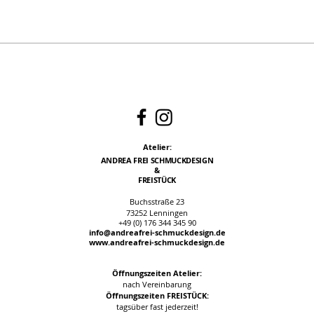
Atelier:
ANDREA FREI SCHMUCKDESIGN
&
FREISTÜCK
Buchsstraße 23
73252 Lenningen
+49 (0) 176 344 345 90
info@andreafrei-schmuckdesign.de
www.andr
eafrei-schmuckdesign.de
Öffnungszeiten Atelier:
nach Vereinbarung
Öffnungszeiten FREISTÜCK:
tagsüber fast jederzeit!