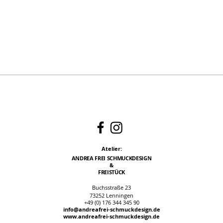
Atelier:
ANDREA FREI SCHMUCKDESIGN
&
FREISTÜCK
Buchsstraße 23
73252 Lenningen
+49 (0) 176 344 345 90
info@andreafrei-schmuckdesign.de
www.andr
eafrei-schmuckdesign.de